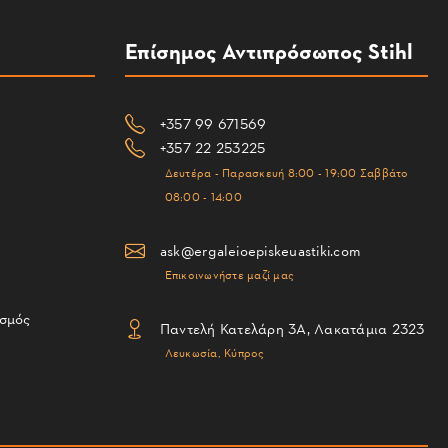
Επίσημος Αντιπρόσωπος Stihl
+357 99 671569
+357 22 253225
Δευτέρα - Παρασκευή 8:00 - 19:00 Σαββάτο
08:00 - 14:00
ask@ergaleioepiskeuastiki.com
Επικοινωνήστε μαζί μας
ισμός
Παντελή Κατελάρη 3Α, Λακατάμια 2323
Λευκωσία, Κύπρος