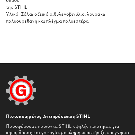
της STIHL!
Υλικό: Σόλα: οξεικό αιθυλενοβινύλιο, λουράκι:
πολυουρεθάνη και πλέγμα πολυεστέρα
Πιστοποιημένος Αντιπρόσωπος STIHL
Προσφέρουμε προϊόντα STIHL υψηλής ποιότητας για
κήπο, δάσος και γεωργία, με πλήρη υποστήριξη και γνήσια