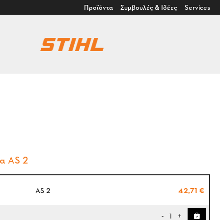
Προϊόντα
Συμβουλές & Ιδέες
Services
α AS 2
AS 2
42,71 €
1
-
+