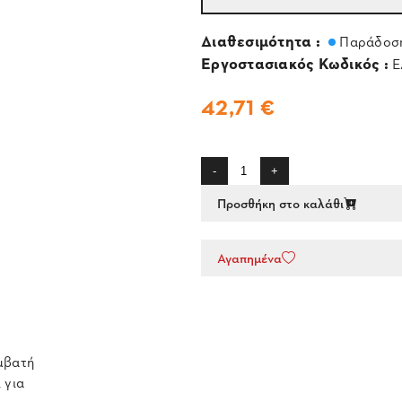
Διαθεσιμότητα :
Παράδοση
Εργοστασιακός Κωδικός :
E
42,71 €
-
+
Προσθήκη στο καλάθι
Αγαπημένα
υμβατή
 για