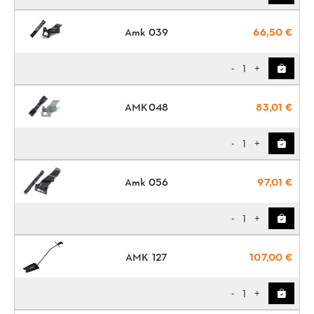
Amk 039
66,50 €
1
-
+
AMK048
83,01 €
1
-
+
Amk 056
97,01 €
1
-
+
ΑΜΚ 127
107,00 €
1
-
+