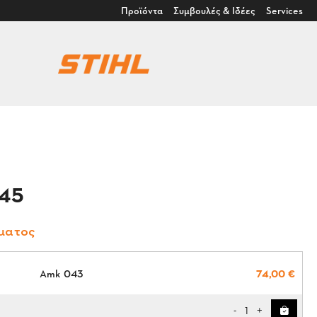
Προϊόντα
Συμβουλές & Ιδέες
Services
545
σματος
Amk 043
74,00 €
1
-
+