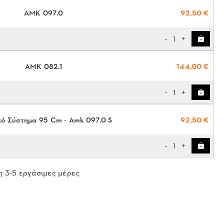
AMK 097.0
92,50 €
1
-
+
AMK 082.1
144,00 €
1
-
+
κό Σύστημα 95 Cm - Amk 097.0 S
92,50 €
1
-
+
 3-5 εργάσιμες μέρες