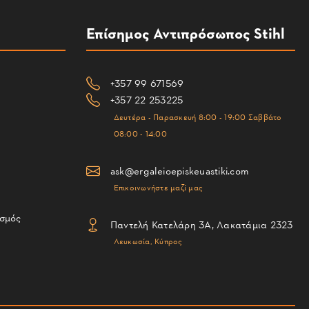
Επίσημος Αντιπρόσωπος Stihl
+357 99 671569
+357 22 253225
Δευτέρα - Παρασκευή 8:00 - 19:00 Σαββάτο
08:00 - 14:00
ask@ergaleioepiskeuastiki.com
Επικοινωνήστε μαζί μας
ισμός
Παντελή Κατελάρη 3Α, Λακατάμια 2323
Λευκωσία, Κύπρος