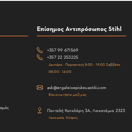
Επίσημος Αντιπρόσωπος Stihl
+357 99 671569
+357 22 253225
Δευτέρα - Παρασκευή 8:00 - 19:00 Σαββάτο
08:00 - 14:00
ask@ergaleioepiskeuastiki.com
Επικοινωνήστε μαζί μας
ισμός
Παντελή Κατελάρη 3Α, Λακατάμια 2323
Λευκωσία, Κύπρος