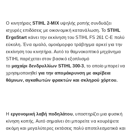
Ο κινητήρας
STIHL 2-MIX
υψηλής ροπής συνδυάζει
ισχυρές επιδόσεις με οικονομική κατανάλωση. Το
STIHL
ErgoStart
κάνει την εκκίνηση του STIHL FS 261 C-E πολύ
εύκολη. Ένα ομαλό, ομοιόμορφο τράβηγμα αρκεί για την
εκκίνηση του κινητήρα. Αυτό το θαμνοκοπτικό μηχάνημα
STIHL παρέχεται στον βασικό εξοπλισμό
το
μαχαίρι
δενδρυλλίων STIHL 300-3
, το οποίο μπορεί να
χρησιμοποιηθεί
για την απομάκρυνση με ακρίβεια
θάμνων, αγκαθωτών φρακτών και σκληρού χόρτου.
Η
εργονομική λαβή ποδηλάτου
, υποστηρίζει μια φυσική
κίνηση κοπής. Αυτό σημαίνει ότι μπορείτε να κουρέψετε
ακόμη και μεγαλύτερες εκτάσεις πολύ αποτελεσματικά και