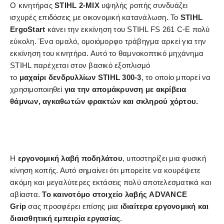
Ο κινητήρας
STIHL 2-MIX
υψηλής ροπής συνδυάζει
ισχυρές επιδόσεις με οικονομική κατανάλωση. Το
STIHL
ErgoStart
κάνει την εκκίνηση του STIHL FS 261 C-E πολύ
εύκολη. Ένα ομαλό, ομοιόμορφο τράβηγμα αρκεί για την
εκκίνηση του κινητήρα. Αυτό το θαμνοκοπτικό μηχάνημα
STIHL παρέχεται στον βασικό εξοπλισμό
το
μαχαίρι
δενδρυλλίων STIHL 300-3
, το οποίο μπορεί να
χρησιμοποιηθεί
για την απομάκρυνση με ακρίβεια
θάμνων, αγκαθωτών φρακτών και σκληρού χόρτου.
Η
εργονομική λαβή ποδηλάτου
, υποστηρίζει μια φυσική
κίνηση κοπής. Αυτό σημαίνει ότι μπορείτε να κουρέψετε
ακόμη και μεγαλύτερες εκτάσεις πολύ αποτελεσματικά και
αβίαστα.
Το καινοτόμο στοιχείο λαβής ADVANCE
Grip
σας προσφέρει επίσης μια
ιδιαίτερα εργονομική και
διαισθητική εμπειρία εργασίας
.