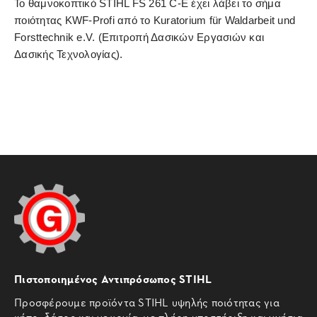
Το θαμνοκοπτικό STIHL FS 261 C-E έχει λάβει το σήμα
ποιότητας KWF-Profi από το Kuratorium für Waldarbeit und
Forsttechnik e.V. (Επιτροπή Δασικών Εργασιών και
Δασικής Τεχνολογίας).
Πιστοποιημένος Αντιπρόσωπος STIHL
Προσφέρουμε προϊόντα STIHL υψηλής ποιότητας για
κήπο, δάσος και γεωργία, με πλήρη υποστήριξη και γνήσια