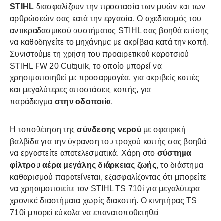
STIHL
διασφαλίζουν την προστασία των μυών και των
αρθρώσεών σας κατά την εργασία. Ο σχεδιασμός του
αντικραδασμικού συστήματος STIHL σας βοηθά επίσης
να καθοδηγείτε το μηχάνημα με ακρίβεια κατά την κοπή.
Συνιστούμε τη χρήση του προαιρετικού καροτσιού
STIHL FW 20 Cutquik, το οποίο μπορεί να
χρησιμοποιηθεί με προσαρμογέα, για ακριβείς κοπές
και μεγαλύτερες αποστάσεις κοπής, για
παράδειγμα
στην οδοποιία
.
Η τοποθέτηση της
σύνδεσης νερού
με σφαιρική
βαλβίδα για την ύγρανση του τροχού κοπής σας βοηθά
να εργαστείτε αποτελεσματικά. Χάρη στο
σύστημα
φίλτρου αέρα μεγάλης διάρκειας ζωής
, το διάστημα
καθαρισμού παρατείνεται, εξασφαλίζοντας ότι μπορείτε
να χρησιμοποιείτε τον STIHL TS 710i για μεγαλύτερα
χρονικά διαστήματα χωρίς διακοπή. Ο κινητήρας TS
710i μπορεί εύκολα να επανατοποθετηθεί