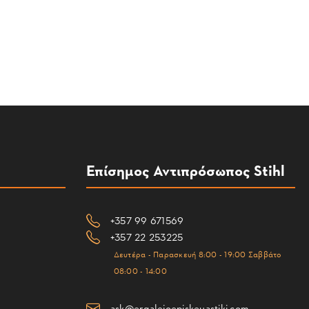
Επίσημος Αντιπρόσωπος Stihl
+357 99 671569
+357 22 253225
Δευτέρα - Παρασκευή 8:00 - 19:00 Σαββάτο
08:00 - 14:00
ask@ergaleioepiskeuastiki.com