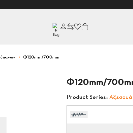
ρύπανων
Φ120mm/700mm
Φ120mm/700m
Product Series:
Αξεσουά