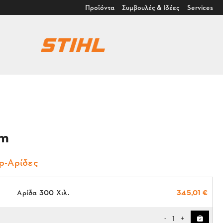
Προϊόντα
Συμβουλές & Ιδέες
Services
m
ρ-Αρίδες
Αρίδα 300 Χιλ.
345,01 €
1
-
+