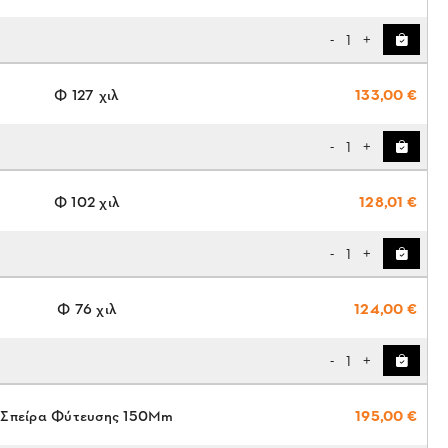
1
-
+
Φ 127 χιλ
133,00 €
1
-
+
Φ 102 χιλ
128,01 €
1
-
+
Φ 76 χιλ
124,00 €
1
-
+
Σπείρα Φύτευσης 150Mm
195,00 €