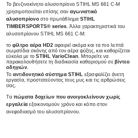
Το βενζινοκίνητο αλυσοπρίονο STIHL MS 661 C-M
χρησιμοποιείται επίσης σαν
αγωνιστικό
αλυσοπρίονο
στο πρωτάθλημα
STIHL
TIMBERSPORTS® series
. Άλλα χαρακτηριστικά του
αλυσοπρίονου STIHL MS 661 C-M:
το
φίλτρο αέρα HD2
αφαιρεί ακόμα και τα πιο λεπτά
σωματίδια σκόνης από τον αέρα ψύξης, και καθαρίζεται
εύκολα με το
STIHL VarioClean
. Μπορείτε να
παρακολουθήσετε τη διαδικασία καθαρισμού σε
βίντεο
οδηγιών
.
Το
αντιδονητικό σύστημα STIHL
εξασφαλίζει άνετη
εργασία, προστατεύοντας τους μυς και τις αρθρώσεις
σας.
Tα
πώματα δοχείων που ανοιγοκλείνουν χωρίς
εργαλεία
εξοικονομούν χρόνο και κόπο στον
ανεφοδιασμό του αλυσοπρίονου.