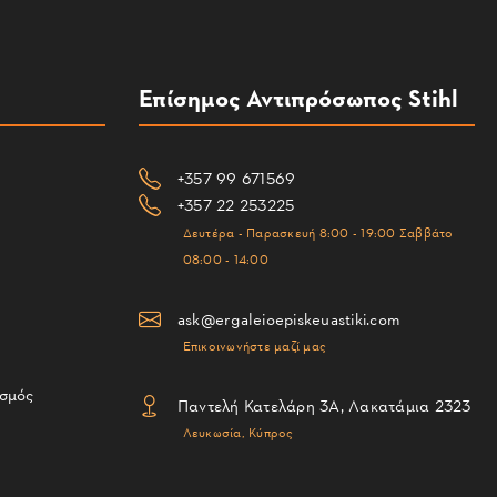
Επίσημος Αντιπρόσωπος Stihl
+357 99 671569
+357 22 253225
Δευτέρα - Παρασκευή 8:00 - 19:00 Σαββάτο
08:00 - 14:00
ask@ergaleioepiskeuastiki.com
Επικοινωνήστε μαζί μας
ισμός
Παντελή Κατελάρη 3Α, Λακατάμια 2323
Λευκωσία, Κύπρος