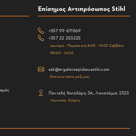
Επίσημος Αντιπρόσωπος Stihl
+357 99 671569
+357 22 253225
Δευτέρα - Παρασκευή 8:00 - 19:00 Σαββάτο
08:00 - 14:00
ask@ergaleioepiskeuastiki.com
Επικοινωνήστε μαζί μας
ισμός
Παντελή Κατελάρη 3Α, Λακατάμια 2323
Λευκωσία, Κύπρος