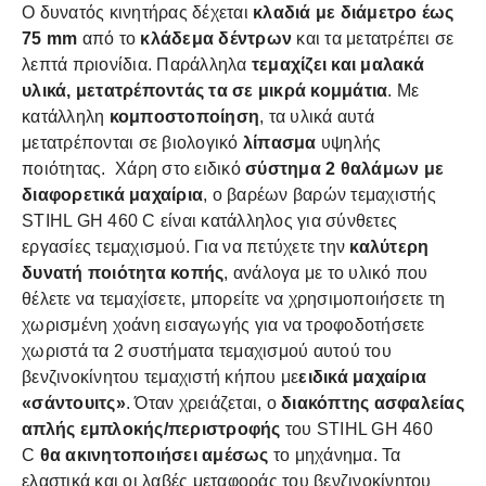
Ο δυνατός κινητήρας δέχεται
κλαδιά με διάμετρο έως
75 mm
από το
κλάδεμα δέντρων
και τα μετατρέπει σε
λεπτά πριονίδια. Παράλληλα
τεμαχίζει και μαλακά
υλικά, μετατρέποντάς τα σε μικρά κομμάτια
. Με
κατάλληλη
κομποστοποίηση
, τα υλικά αυτά
μετατρέπονται σε βιολογικό
λίπασμα
υψηλής
ποιότητας. Χάρη στο ειδικό
σύστημα 2 θαλάμων με
διαφορετικά μαχαίρια
, ο βαρέων βαρών τεμαχιστής
STIHL GH 460 C είναι κατάλληλος για σύνθετες
εργασίες τεμαχισμού. Για να πετύχετε την
καλύτερη
δυνατή ποιότητα κοπής
, ανάλογα με το υλικό που
θέλετε να τεμαχίσετε, μπορείτε να χρησιμοποιήσετε τη
χωρισμένη χοάνη εισαγωγής για να τροφοδοτήσετε
χωριστά τα 2 συστήματα τεμαχισμού αυτού του
βενζινοκίνητου τεμαχιστή κήπου με
ειδικά μαχαίρια
«σάντουιτς»
. Όταν χρειάζεται, ο
διακόπτης ασφαλείας
απλής εμπλοκής/περιστροφής
του STIHL GH 460
C
θα ακινητοποιήσει αμέσως
το μηχάνημα. Τα
ελαστικά και οι λαβές μεταφοράς του βενζινοκίνητου