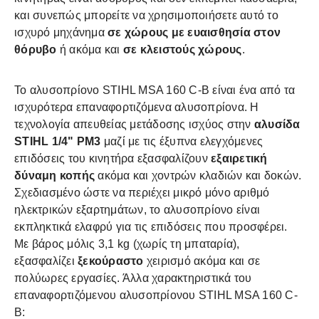
και συνεπώς μπορείτε να χρησιμοποιήσετε αυτό το
ισχυρό μηχάνημα
σε χώρους με ευαισθησία στον
θόρυβο
ή ακόμα και
σε κλειστούς χώρους
.
Το αλυσοπρίονο STIHL MSA 160 C-B είναι ένα από τα
ισχυρότερα επαναφορτιζόμενα αλυσοπρίονα. Η
τεχνολογία απευθείας μετάδοσης ισχύος στην
αλυσίδα
STIHL 1/4" PM3
μαζί με τις έξυπνα ελεγχόμενες
επιδόσεις του κινητήρα εξασφαλίζουν
εξαιρετική
δύναμη κοπής
ακόμα και χοντρών κλαδιών και δοκών.
Σχεδιασμένο ώστε να περιέχει μικρό μόνο αριθμό
ηλεκτρικών εξαρτημάτων, το αλυσοπρίονο είναι
εκπληκτικά ελαφρύ για τις επιδόσεις που προσφέρει.
Με βάρος μόλις 3,1 kg (χωρίς τη μπαταρία),
εξασφαλίζει
ξεκούραστο
χειρισμό ακόμα και σε
πολύωρες εργασίες. Άλλα χαρακτηριστικά του
επαναφορτιζόμενου αλυσοπρίονου STIHL MSA 160 C-
B: