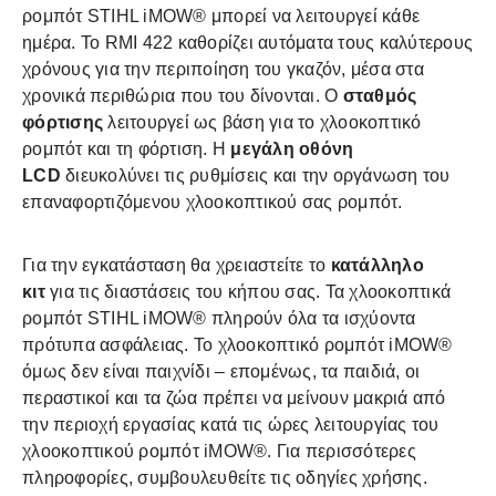
ρομπότ STIHL iMOW® μπορεί να λειτουργεί κάθε
ημέρα. Το RMI 422 καθορίζει αυτόματα τους καλύτερους
χρόνους για την περιποίηση του γκαζόν, μέσα στα
χρονικά περιθώρια που του δίνονται. Ο
σταθμός
φόρτισης
λειτουργεί ως βάση για το χλοοκοπτικό
ρομπότ και τη φόρτιση. Η
μεγάλη οθόνη
LCD
διευκολύνει τις ρυθμίσεις και την οργάνωση του
επαναφορτιζόμενου χλοοκοπτικού σας ρομπότ.
Για την εγκατάσταση θα χρειαστείτε το
κατάλληλο
κιτ
για τις διαστάσεις του κήπου σας. Τα χλοοκοπτικά
ρομπότ STIHL iMOW® πληρούν όλα τα ισχύοντα
πρότυπα ασφάλειας. Το χλοοκοπτικό ρομπότ iMOW®
όμως δεν είναι παιχνίδι – επομένως, τα παιδιά, οι
περαστικοί και τα ζώα πρέπει να μείνουν μακριά από
την περιοχή εργασίας κατά τις ώρες λειτουργίας του
χλοοκοπτικού ρομπότ iMOW®. Για περισσότερες
πληροφορίες, συμβουλευθείτε τις οδηγίες χρήσης.