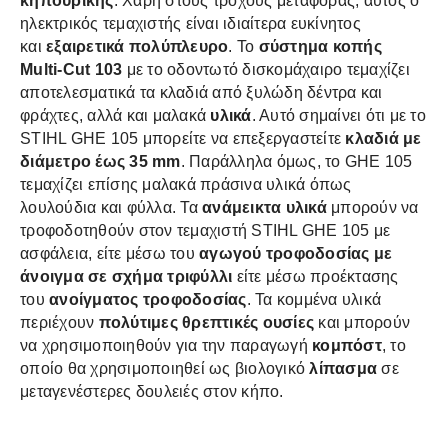
κηπουρικής
. Χάρη στους τροχούς μεταφοράς, αυτός ο
ηλεκτρικός τεμαχιστής είναι ιδιαίτερα ευκίνητος
και
εξαιρετικά πολύπλευρο
. Το
σύστημα κοπής
Multi-Cut 103
με το οδοντωτό δισκομάχαιρο τεμαχίζει
αποτελεσματικά τα κλαδιά από ξυλώδη δέντρα και
φράχτες, αλλά και μαλακά
υλικά
. Αυτό σημαίνει ότι με το
STIHL GHE 105 μπορείτε να επεξεργαστείτε
κλαδιά με
διάμετρο έως 35 mm
. Παράλληλα όμως, το GHE 105
τεμαχίζει επίσης μαλακά πράσινα υλικά όπως
λουλούδια και φύλλα. Τα
ανάμεικτα υλικά
μπορούν να
τροφοδοτηθούν στον τεμαχιστή STIHL GHE 105 με
ασφάλεια, είτε μέσω του
αγωγού τροφοδοσίας με
άνοιγμα σε σχήμα τριφύλλι
είτε μέσω προέκτασης
του
ανοίγματος τροφοδοσίας
. Τα κομμένα υλικά
περιέχουν
πολύτιμες θρεπτικές ουσίες
και μπορούν
να χρησιμοποιηθούν για την παραγωγή
κομπόστ
, το
οποίο θα χρησιμοποιηθεί ως βιολογικό
λίπασμα
σε
μεταγενέστερες δουλειές στον κήπο.