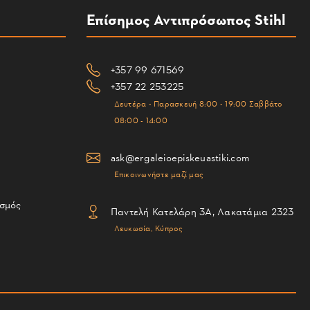
Επίσημος Αντιπρόσωπος Stihl
+357 99 671569
+357 22 253225
Δευτέρα - Παρασκευή 8:00 - 19:00 Σαββάτο
08:00 - 14:00
ask@ergaleioepiskeuastiki.com
Επικοινωνήστε μαζί μας
ισμός
Παντελή Κατελάρη 3Α, Λακατάμια 2323
Λευκωσία, Κύπρος