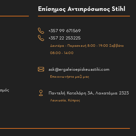
Επίσημος Αντιπρόσωπος Stihl
+357 99 671569
+357 22 253225
Δευτέρα - Παρασκευή 8:00 - 19:00 Σαββάτο
08:00 - 14:00
ask@ergaleioepiskeuastiki.com
Επικοινωνήστε μαζί μας
ισμός
Παντελή Κατελάρη 3Α, Λακατάμια 2323
Λευκωσία, Κύπρος