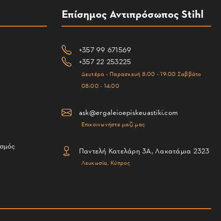
Επίσημος Αντιπρόσωπος Stihl
+357 99 671569
+357 22 253225
Δευτέρα - Παρασκευή 8:00 - 19:00 Σαββάτο
08:00 - 14:00
ask@ergaleioepiskeuastiki.com
Επικοινωνήστε μαζί μας
ισμός
Παντελή Κατελάρη 3Α, Λακατάμια 2323
Λευκωσία, Κύπρος