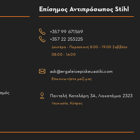
Επίσημος Αντιπρόσωπος Stihl
+357 99 671569
+357 22 253225
Δευτέρα - Παρασκευή 8:00 - 19:00 Σαββάτο
08:00 - 14:00
ask@ergaleioepiskeuastiki.com
Επικοινωνήστε μαζί μας
ισμός
Παντελή Κατελάρη 3Α, Λακατάμια 2323
Λευκωσία, Κύπρος