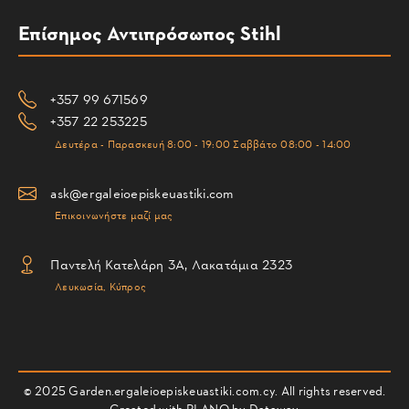
Επίσημος Αντιπρόσωπος Stihl
+357 99 671569
+357 22 253225
Δευτέρα - Παρασκευή 8:00 - 19:00 Σαββάτο 08:00 - 14:00
ask@ergaleioepiskeuastiki.com
Επικοινωνήστε μαζί μας
Παντελή Κατελάρη 3Α, Λακατάμια 2323
Λευκωσία, Κύπρος
© 2025 Garden.ergaleioepiskeuastiki.com.cy. All rights reserved.
Created with PLANO by
Dataway