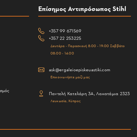
Επίσημος Αντιπρόσωπος Stihl
+357 99 671569
+357 22 253225
Δευτέρα - Παρασκευή 8:00 - 19:00 Σαββάτο
08:00 - 14:00
ask@ergaleioepiskeuastiki.com
Επικοινωνήστε μαζί μας
ισμός
Παντελή Κατελάρη 3Α, Λακατάμια 2323
Λευκωσία, Κύπρος