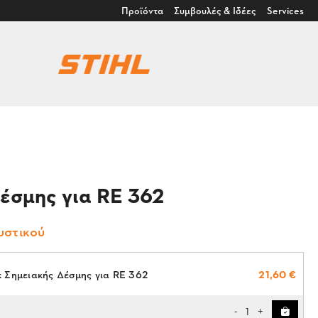
Προϊόντα
Συμβουλές & Ιδέες
Services
έσμης για RE 362
υστικού
 Σημειακής Δέσμης για RE 362
21,60 €
1
-
+