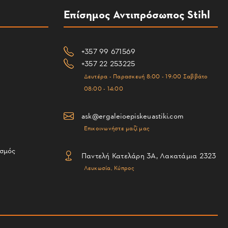
Επίσημος Αντιπρόσωπος Stihl
+357 99 671569
+357 22 253225
Δευτέρα - Παρασκευή 8:00 - 19:00 Σαββάτο
08:00 - 14:00
ask@ergaleioepiskeuastiki.com
Επικοινωνήστε μαζί μας
ισμός
Παντελή Κατελάρη 3Α, Λακατάμια 2323
Λευκωσία, Κύπρος