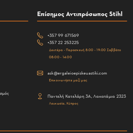
Επίσημος Αντιπρόσωπος Stihl
+357 99 671569
+357 22 253225
Δευτέρα - Παρασκευή 8:00 - 19:00 Σαββάτο
08:00 - 14:00
ask@ergaleioepiskeuastiki.com
Επικοινωνήστε μαζί μας
ισμός
Παντελή Κατελάρη 3Α, Λακατάμια 2323
Λευκωσία, Κύπρος