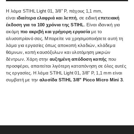
Η λάμα STIHL Light 01, 3/8" P, πάχους 1,1 mm,
είναι
ιδιαίτερα ελαφριά και λεπτή
, σε ειδική
επετειακή
έκδοση για τα 100 χρόνια της STIHL
. Είναι ιδανική για
ακόμη
πιο ακριβή και γρήγορη εργασία
με το
αλυσοπρίονό σας. Μπορείτε να χρησιμοποιήσετε αυτή τη
λάμα για εργασίες όπως αποκοπή κλαδιών, κλάδεμα
θάμνων, κοπή καυσόξυλων και υλοτόμηση μικρών
δέντρων. Χάρη στην
αυξημένη απόδοση κοπής
που
προσφέρει, απαιτείται λιγότερη καταπόνηση σε όλες αυτές
τις εργασίες. Η λάμα STIHL Light 01, 3/8" P, 1,1 mm είναι
συμβατή με την
αλυσίδα STIHL 3/8" Picco Micro Mini 3
.