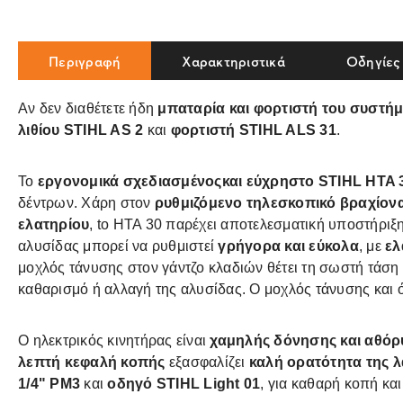
Περιγραφή
Χαρακτηριστικά
Οδηγίες
Αν δεν διαθέτετε ήδη
μπαταρία και φορτιστή του
συστήμ
λιθίου
STIHL AS 2
και
φορτιστή STIHL ALS 31
.
To
εργονομικά σχεδιασμένοςκαι εύχρηστο STIHL HTA 
δέντρων. Χάρη στον
ρυθμιζόμενο τηλεσκοπικό βραχίονα
ελατηρίου
, tο HTA 30 παρέχει αποτελεσματική υποστήριξ
αλυσίδας μπορεί να ρυθμιστεί
γρήγορα και εύκολα
, με
ελ
μοχλός τάνυσης στον γάντζο κλαδιών θέτει τη σωστή τάση 
καθαρισμό ή αλλαγή της αλυσίδας. Ο μοχλός τάνυσης και 
Ο ηλεκτρικός κινητήρας είναι
χαμηλής δόνησης και αθόρ
λεπτή κεφαλή κοπής
εξασφαλίζει
καλή ορατότητα της 
1/4" PM3
και
οδηγό STIHL Light 01
, για καθαρή κοπή κα