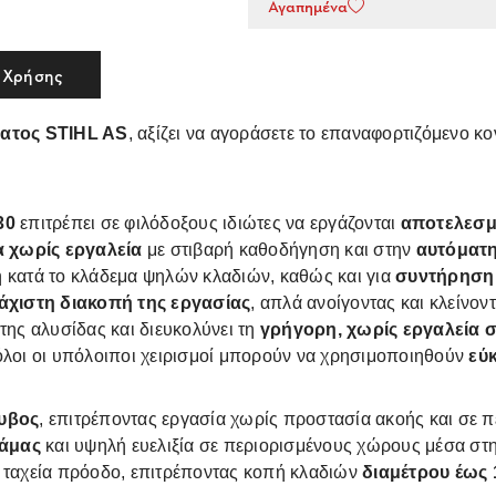
Αγαπημένα
 Χρήσης
ατος STIHL AS
, αξίζει να αγοράσετε το επαναφορτιζόμενο κ
30
επιτρέπει σε φιλόδοξους ιδιώτες να εργάζονται
αποτελεσμα
 χωρίς εργαλεία
με στιβαρή καθοδήγηση και στην
αυτόματη
η κατά το κλάδεμα ψηλών κλαδιών, καθώς και για
συντήρηση 
άχιστη διακοπή της εργασίας
, απλά ανοίγοντας και κλείνο
της αλυσίδας και διευκολύνει τη
γρήγορη, χωρίς εργαλεία
όλοι οι υπόλοιποι χειρισμοί μπορούν να χρησιμοποιηθούν
εύ
υβος
, επιτρέποντας εργασία χωρίς προστασία ακοής και σε π
λάμας
και υψηλή ευελιξία σε περιορισμένους χώρους μέσα στη
ι ταχεία πρόοδο, επιτρέποντας κοπή κλαδιών
διαμέτρου έως 