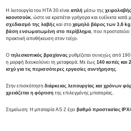
Η λειτουργία του HTA 30 είναι
απλή
μέσω της
χειρολαβής
καουτσούκ
, ώστε να κρατιέται γρήγορα και ευέλικτα κατά
σχεδιασμό της λαβής
και στο
χαμηλό βάρος των 3,6 kg
βάση ενσωματωμένη στο περίβλημα
, που προστατεύει
πρακτική αποθήκευση στον τοίχο.
Ο
τηλεσκοπικός βραχίονας
ρυθμίζεται συνεχώς από 190 
η μορφή διευκολύνει τη μεταφορά. Με έως
140 κοπές και 
ισχύ για τις περισσότερες εργασίες συντήρησης
.
Στην επισκόπηση
διάρκειας λειτουργίας και χρόνων φ
χρειάζεται η φόρτιση
της επιλεγμένης μπαταρίας.
Σημείωση: Η μπαταρία AS 2 έχει
βαθμό προστασίας IPX