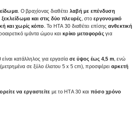
λείδωμα
. Ο βραχίονας διαθέτει
λαβή με επένδυση
ο
ξεκλείδωμα και στις δύο πλευρές
, στο
εργονομικό
κή και χωρίς κόπο
. To HTA 30 διαθέτει επίσης
ανθεκτική
ροαιρετικό ιμάντα ώμου και
κρίκο
μεταφοράς
για
είναι κατάλληλος για εργασία
σε ύψος έως 4,5 m
, ενώ
(μετρημένα σε ξύλο έλατου 5 x 5 cm), προσφέρει
αρκετή
ρείτε να εργαστείτε
με το HTA 30 και
πόσο χρόνο