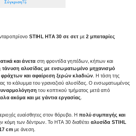
Σύγκριση
ονταροπρίονο
STIHL HTA 30 σε σετ
με
2 μπαταρίες
τικά και άνετα
στη φροντίδα γηπέδων, κήπων και
 τάνυση αλυσίδας με ενσωματωμένο μηχανισμό
φράχτων και αφαίρεση ξερών κλαδιών
. Η τάση της
ντας το κάλυμμα του γραναζιού αλυσίδας. Ο ενσωματωμένος
 συναρμολόγηση
του κοπτικού τμήματος μετά από
κολα ακόμα και με γάντια εργασίας
.
εριοχές ευαίσθητες στον θόρυβο. Η
πολύ συμπαγής και
ν κόμη των δέντρων. To HTA 30 διαθέτει
αλυσίδα STIHL
17 cm
με άνεση.