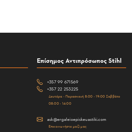
Επίσημος Αντιπρόσωπος Stihl
+357 99 671569
+357 22 253225
Δευτέρα - Παρασκευή 8:00 - 19:00 Σαββάτο
08:00 - 14:00
ask@ergaleioepiskeuastiki.com
Επικοινωνήστε μαζί μας