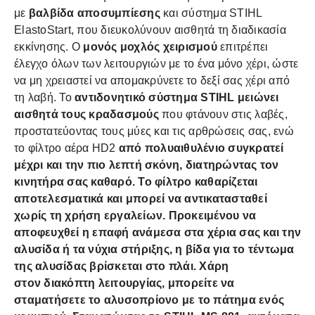
με
βαλβίδα αποσυμπίεσης
και σύστημα STIHL
ElastoStart, που διευκολύνουν αισθητά τη διαδικασία
εκκίνησης. Ο
μονός μοχλός χειρισμού
επιτρέπει
έλεγχο όλων των λειτουργιών με το ένα μόνο χέρι, ώστε
να μη χρειαστεί να απομακρύνετε το δεξί σας χέρι από
τη λαβή. Το
αντιδονητικό σύστημα STIHL μειώνει
αισθητά τους κραδασμούς
που φτάνουν στις λαβές,
προστατεύοντας τους μύες και τις αρθρώσεις σας, ενώ
το φίλτρο αέρα HD2
από πολυαιθυλένιο συγκρατεί
μέχρι και την πιο λεπτή σκόνη, διατηρώντας τον
κινητήρα σας καθαρό. Το φίλτρο καθαρίζεται
αποτελεσματικά και μπορεί να αντικατασταθεί
χωρίς τη χρήση εργαλείων. Προκειμένου να
αποφευχθεί η επαφή ανάμεσα στα χέρια σας και την
αλυσίδα ή τα νύχια στήριξης, η βίδα για το τέντωμα
της αλυσίδας βρίσκεται στο πλάι. Χάρη
στον
διακόπτη λειτουργίας,
μπορείτε να
σταματήσετε το αλυσοπρίονο με το πάτημα ενός