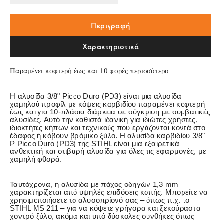
Περιγραφή
Χαρακτηριστικά
Παραμένει κοφτερή έως και 10 φορές περισσότερο
Η αλυσίδα 3/8" Picco Duro (PD3) είναι μια αλυσίδα
χαμηλού προφίλ με κόψεις καρβιδίου παραμένει κοφτερή
έως και για 10-πλάσια διάρκεια σε σύγκριση με συμβατικές
αλυσίδες. Αυτό την καθιστά ιδανική για ιδιώτες χρήστες,
ιδιοκτήτες κήπων και τεχνικούς που εργάζονται κοντά στο
έδαφος ή κόβουν βρόμικο ξύλο. Η αλυσίδα καρβιδίου 3/8"
P Picco Duro (PD3) της STIHL είναι μια εξαιρετικά
ανθεκτική και στιβαρή αλυσίδα για όλες τις εφαρμογές, με
χαμηλή φθορά.
Ταυτόχρονα, η αλυσίδα με πάχος οδηγών 1,3 mm
χαρακτηρίζεται από υψηλές επιδόσεις κοπής. Μπορείτε να
χρησιμοποιήσετε το αλυσοπρίονό σας – όπως π.χ. το
STIHL MS 211 – για να κόψετε γρήγορα και ξεκούραστα
χοντρό ξύλο, ακόμα και υπό δύσκολες συνθήκες όπως