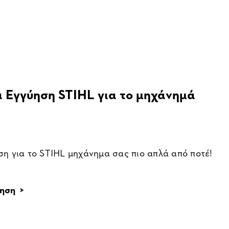
α Εγγύηση STIHL για το μηχάνημά
ση για το STIHL μηχάνημα σας πιο απλά από ποτέ!
ηση >