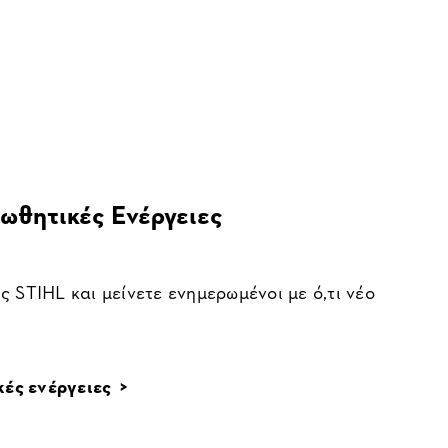
ωθητικές Ενέργειες
ς STIHL και μείνετε ενημερωμένοι με ό,τι νέο
ές ενέργειες >