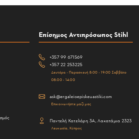
Επίσημος Αντιπρόσωπος Stihl
+357 99 671569
+357 22 253225
Δευτέρα - Παρασκευή 8:00 - 19:00 Σαββάτο
08:00 - 14:00
ask@ergaleioepiskeuastiki.com
Επικοινωνήστε μαζί μας
ισμός
Παντελή Κατελάρη 3Α, Λακατάμια 2323
Λευκωσία, Κύπρος