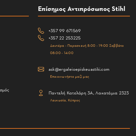
Επίσημος Αντιπρόσωπος Stihl
+357 99 671569
+357 22 253225
Δευτέρα - Παρασκευή 8:00 - 19:00 Σαββάτο
08:00 - 14:00
ask@ergaleioepiskeuastiki.com
Επικοινωνήστε μαζί μας
ισμός
Παντελή Κατελάρη 3Α, Λακατάμια 2323
Λευκωσία, Κύπρος