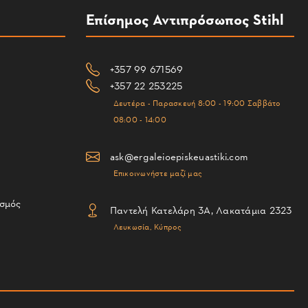
Επίσημος Αντιπρόσωπος Stihl
+357 99 671569
+357 22 253225
Δευτέρα - Παρασκευή 8:00 - 19:00 Σαββάτο
08:00 - 14:00
ask@ergaleioepiskeuastiki.com
Επικοινωνήστε μαζί μας
ισμός
Παντελή Κατελάρη 3Α, Λακατάμια 2323
Λευκωσία, Κύπρος