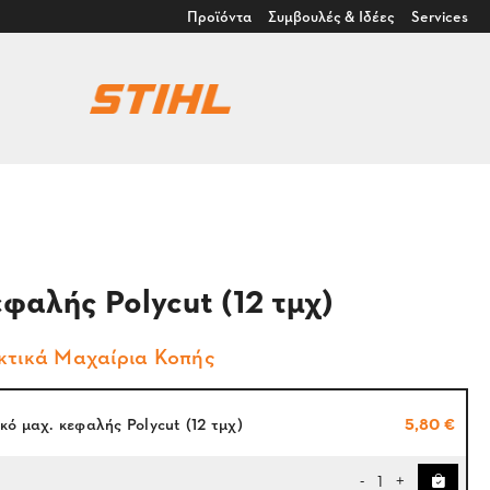
Προϊόντα
Συμβουλές & Ιδέες
Services
φαλής Polycut (12 τμχ)
κτικά Μαχαίρια Κοπής
κό μαχ. κεφαλής Polycut (12 τμχ)
5,80 €
1
-
+