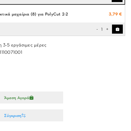
τικά μαχαίρια (8) για PolyCut 2-2
3,79 €
1
-
+
 3-5 εργάσιμες μέρες
1110071001
Άμεση Αγορά
Σύγκριση