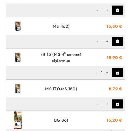
1
-
+
MS 462)
15,80 €
1
-
+
kit 13 (ΜS 4⁰ κοπτικό
15,90 €
εξάρτημα
1
-
+
MS 170,MS 180)
8,79 €
1
-
+
BG 86)
15,20 €