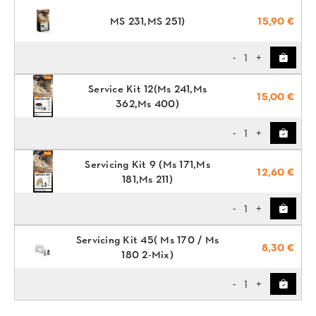
MS 231,MS 251)
15,90 €
1
-
+
Service Kit 12(Ms 241,Ms
15,00 €
362,Ms 400)
1
-
+
Servicing Kit 9 (Ms 171,Ms
12,60 €
181,Ms 211)
1
-
+
Servicing Kit 45( Ms 170 / Ms
8,30 €
180 2-Mix)
1
-
+