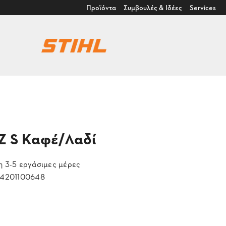
Προϊόντα
Συμβουλές & Ιδέες
Services
Z S Καφέ/Λαδί
 3-5 εργάσιμες μέρες
4201100648