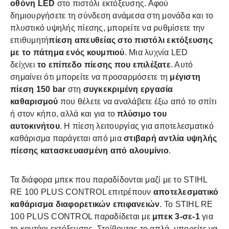
οθόνη LED
στο πιστόλι εκτόξευσης. Αφού
δημιουργήσετε τη σύνδεση ανάμεσα στη μονάδα και το
πλυστικό υψηλής πίεσης, μπορείτε να ρυθμίσετε την
επιθυμητή
πίεση απευθείας στο πιστόλι εκτόξευσης
με το πάτημα ενός κουμπιού
. Μια λυχνία LED
δείχνει
το επίπεδο πίεσης που επιλέξατε
. Αυτό
σημαίνει ότι μπορείτε να προσαρμόσετε τη
μέγιστη
πίεση 150 bar
στη
συγκεκριμένη εργασία
καθαρισμού
που θέλετε να αναλάβετε έξω από το σπίτι
ή στον κήπο, αλλά και για το
πλύσιμο του
αυτοκινήτου
. Η πίεση λειτουργίας για αποτελεσματικό
καθάρισμα παράγεται από μια
στιβαρή αντλία υψηλής
πίεσης κατασκευασμένη από αλουμίνιο
.
Τα διάφορα μπεκ που παραδίδονται μαζί με το STIHL
RE 100 PLUS CONTROL επιτρέπουν
αποτελεσματικό
καθάρισμα διαφορετικών επιφανειών
. Το STIHL RE
100 PLUS CONTROL παραδίδεται με
μπεκ 3-σε-1
για
το κοντάρι εκτόξευσης. Στρίβοντας το απλά, μπορείτε να