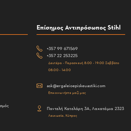
Επίσημος Αντιπρόσωπος Stihl
+357 99 671569
+357 22 253225
Δευτέρα - Παρασκευή 8:00 - 19:00 Σαββάτο
08:00 - 14:00
ask@ergaleioepiskeuastiki.com
Επικοινωνήστε μαζί μας
ισμός
Παντελή Κατελάρη 3Α, Λακατάμια 2323
Λευκωσία, Κύπρος