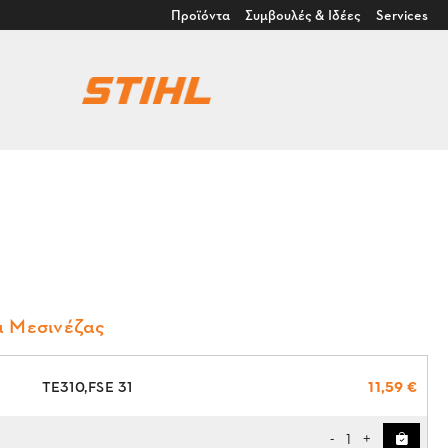
Προϊόντα
Συμβουλές & Ιδέες
Services
α Μεσινέζας
ΤΕ310,FSE 31
11,59 €
1
-
+