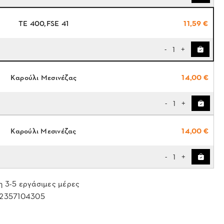
ΤΕ 400,FSE 41
11,59 €
1
-
+
Kαρούλι Μεσινέζας
14,00 €
1
-
+
Καρούλι Μεσινέζας
14,00 €
1
-
+
 3-5 εργάσιμες μέρες
2357104305