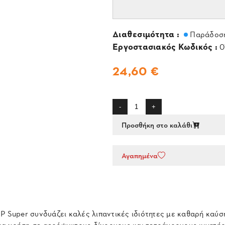
Διαθεσιμότητα :
Παράδοση
Εργοστασιακός Κωδικός :
0
24,60 €
-
+
Προσθήκη στο καλάθι
Αγαπημένα
P Super συνδυάζει καλές λιπαντικές ιδιότητες με καθαρή καύσ
 χρήση σε αερόψυκτους δίχρονους και τετράχρονους κινητήρες