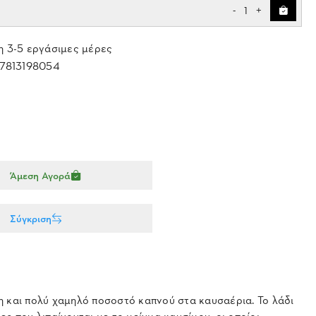
1
-
+
 3-5 εργάσιμες μέρες
7813198054
Άμεση Αγορά
Σύγκριση
η και πολύ χαμηλό ποσοστό καπνού στα καυσαέρια. Το λάδι
 που λιπαίνονται με το μείγμα καυσίμου, οι οποίοι