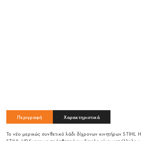
Περιγραφή
Χαρακτηριστικά
Το νέο μερικώς συνθετικό λάδι δίχρονων κινητήρων STIHL H
STIHL HP Super με πρόσθετα Low-Smoke είναι κατάλληλο για