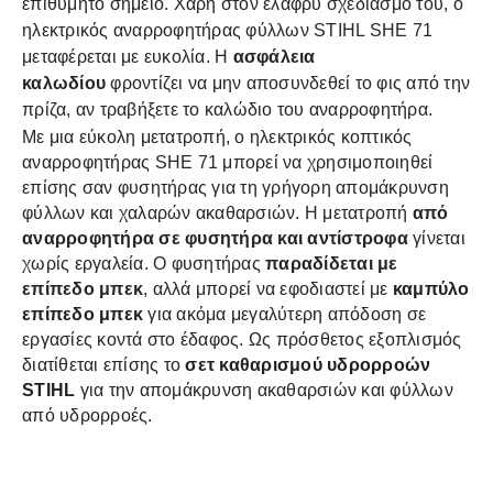
επιθυμητό σημείο. Χάρη στον ελαφρύ σχεδιασμό του, ο
ηλεκτρικός αναρροφητήρας φύλλων STIHL SHE 71
μεταφέρεται με ευκολία. Η
ασφάλεια
καλωδίου
φροντίζει να μην αποσυνδεθεί το φις από την
πρίζα, αν τραβήξετε το καλώδιο του αναρροφητήρα.
Με μια εύκολη μετατροπή, ο ηλεκτρικός κοπτικός
αναρροφητήρας SHE 71 μπορεί να χρησιμοποιηθεί
επίσης σαν φυσητήρας για τη γρήγορη απομάκρυνση
φύλλων και χαλαρών ακαθαρσιών. Η μετατροπή
από
αναρροφητήρα σε φυσητήρα και αντίστροφα
γίνεται
χωρίς εργαλεία. Ο φυσητήρας
παραδίδεται με
επίπεδο μπεκ
, αλλά μπορεί να εφοδιαστεί με
καμπύλο
επίπεδο μπεκ
για ακόμα μεγαλύτερη απόδοση σε
εργασίες κοντά στο έδαφος. Ως πρόσθετος εξοπλισμός
διατίθεται επίσης το
σετ καθαρισμού υδρορροών
STIHL
για την απομάκρυνση ακαθαρσιών και φύλλων
από υδρορροές.